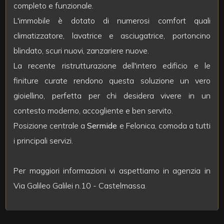
3
completo e funzionale.
L'immobile è dotato di numerosi comfort quali
4
climatizzatore, lavatrice e asciugatrice, portoncino
blindato, scuri nuovi, zanzariere nuove.
5
La recente ristrutturazione dell'intero edificio e le
finiture curate rendono questa soluzione un vero
5+
gioiellino, perfetta per chi desidera vivere in un
contesto moderno, accogliente e ben servito.
Bagni
Posizione centrale a
Sermide
e Felonica, comoda a tutti
minimi
i principali servizi.
Qualsiasi
Per maggiori informazioni vi aspettiamo in agenzia in
Via Galileo Galilei n.10 - Castelmassa.
1
2