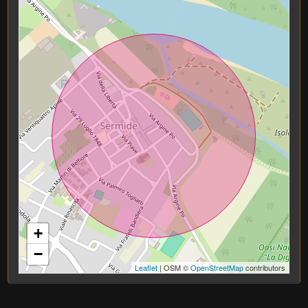
Aria Condizionata
Asilo
Doccia
Scuole Elementari
Scuole Medie
Scuole Superiori
Bar
Uffici postali
Centri commerciali
Uffici comunali
+
−
Leaflet
| OSM ©
OpenStreetMap
contributors