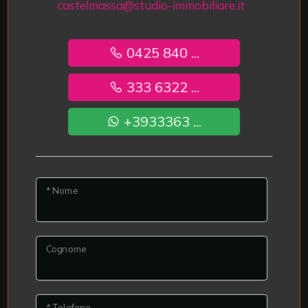
castelmassa@studio-immobiliare.it
0425 840 ...
333 6322 ...
+3933363 ...
* Nome
Cognome
* Telefono