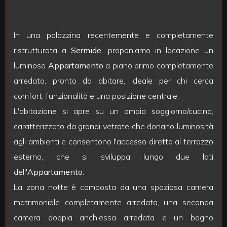
mq
In una palazzina recentemente e completamente
ristrutturata a
Sermide
, proponiamo in locazione un
luminoso
Appartamento
a piano primo completamente
arredato, pronto da abitare, ideale per chi cerca
comfort, funzionalità e una posizione centrale.
Locali
L'abitazione si apre su un ampio soggiorno/cucina,
minimi
caratterizzato da grandi vetrate che donano luminosità
Qualsiasi
agli ambienti e consentono l'accesso diretto al terrazzo
esterno, che si sviluppa lungo due lati
1
dell'
Appartamento
.
La zona notte è composta da una spaziosa camera
2
matrimoniale completamente arredata, una seconda
camera doppia anch'essa arredata e un bagno