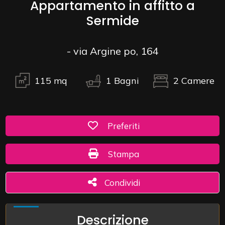
Appartamento in affitto a
Sermide
Commerciali
- via Argine po, 164
Industriali
115
mq
1
Bagni
2
Camere
Terreni
Prezzo
Preferiti: Cod. 120/T
Preferiti
Stampa: Cod. 120/T
Stampa
Condividi
Condividi
Totale
Descrizione