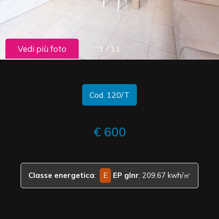
cercare
CONTATTI
Provincia
Vedi più foto
1
/
11
Comune
Cod. 120/T
€ 600
Tipologia
-
multiscelta
Classe energetica
:
E
EP glnr
: 209.67 kwh/㎡
Qualsiasi
Residenziali