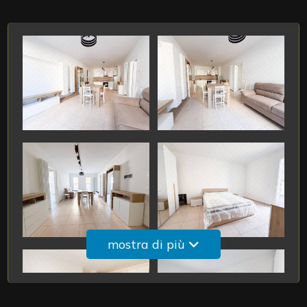
3
4
5
5+
Camere
minime
mostra di più
Qualsiasi
1