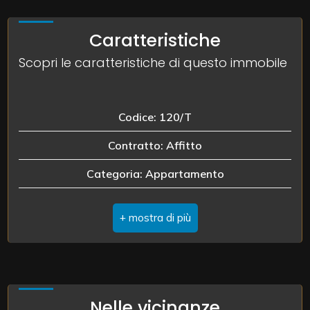
Caratteristiche
2
Scopri le caratteristiche di questo immobile
3
4
Codice: 120/T
Contratto: Affitto
5
Categoria: Appartamento
5+
Indirizzo: via Argine po, 164
Comune: Sermide
Altre
Totale mq: 115 mq
opzioni
-
Camere: 2
Nelle vicinanze
multiscelta