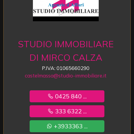
STUDIO IMMOBILIARE
DI MIRCO CALZA
P.IVA: 01065660290
castelmassa@studio-immobiliare.it
0425 840 ...
333 6322 ...
+3933363 ...