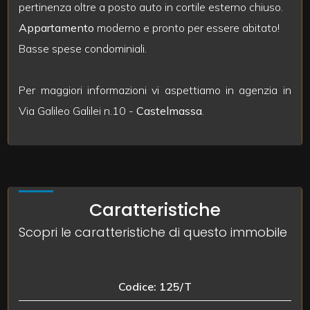
3
pertinenza oltre a posto auto in cortile esterno chiuso.
Appartamento
moderno e pronto per essere abitato!
4
Basse spese condominiali.
5
Per maggiori informazioni vi aspettiamo in agenzia in
Via Galileo Galilei n.10 -
Castelmassa
.
5+
Bagni
minimi
Caratteristiche
Qualsiasi
Scopri le caratteristiche di questo immobile
1
Codice: 125/T
2