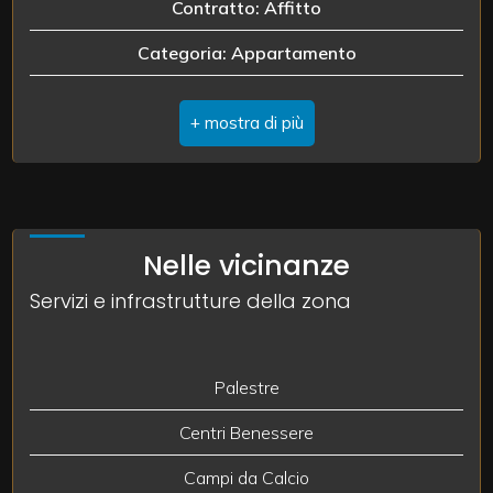
Contratto: Affitto
Categoria: Appartamento
3
Indirizzo: Piazza Libertà, 12
4
Comune: Castelmassa
Totale mq: 80 mq
5
Camere: 2
5+
Nelle vicinanze
Bagni: 1
Servizi e infrastrutture della zona
Locali: 2
Camere
minime
Stato conservazione: Ottimo
Palestre
Riscaldamento: Autonomo
Qualsiasi
Centri Benessere
Infissi: legno vetrocamera
Campi da Calcio
1