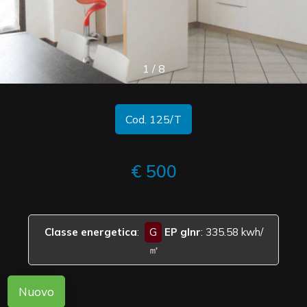
cercare
CONTATTI
Provincia
1
/
8
Comune
Cod. 125/T
€ 500
Tipologia
-
multiscelta
Classe energetica
:
G
EP glnr
: 335.58 kwh/
㎡
Qualsiasi
Nuovo
Residenziali