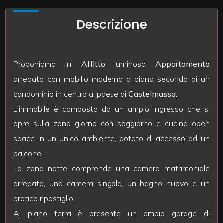
mq
Descrizione
Proponiamo in
Affitto
luminoso
Appartamento
arredato con mobilio moderno a piano secondo di un
condominio in centro al paese di
Castelmassa
.
Locali
L'immobile è composto da un ampio ingresso che si
minimi
apre sulla zona giorno con soggiorno e cucina open
space in un unico ambiente, dotato di accesso ad un
Qualsiasi
balcone.
1
La zona notte comprende una camera matrimoniale
arredata, una camera singola, un bagno nuovo e un
2
pratico ripostiglio.
Al piano terra è presente un ampio garage di