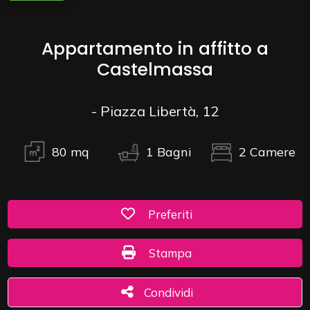
Commerciali
Appartamento in affitto a
Castelmassa
Industriali
- Piazza Libertà, 12
Terreni
80
mq
1
Bagni
2
Camere
Prezzo
Preferiti: Cod. 125/T
Preferiti
Stampa: Cod. 125/T
Stampa
Condividi
Condividi
Totale