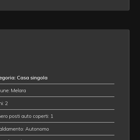
egoria: Casa singola
une: Melara
i: 2
ro posti auto coperti: 1
caldamento: Autonomo