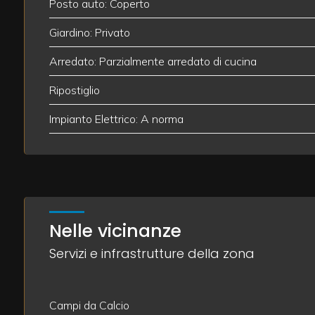
Posto auto: Coperto
Giardino: Privato
2
Arredato: Parzialmente arredato di cucina
3
Ripostiglio
4
Impianto Elettrico: A norma
5
5+
Nelle vicinanze
Altre
Servizi e infrastrutture della zona
opzioni
-
Campi da Calcio
multiscelta