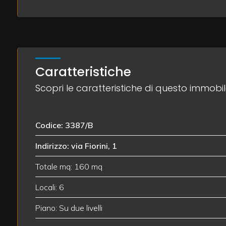
3
4
Caratteristiche
Scopri le caratteristiche di questo immobi
5
5+
Codice: 3387/B
Indirizzo: via Fiorini, 1
Camere
minime
Totale mq: 160 mq
Locali: 6
Qualsiasi
Piano: Su due livelli
1