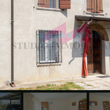
1
/
14