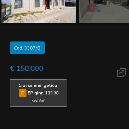
Commerciali
Vedi più foto
Industriali
Cod. 3387/B
Terreni
€ 150.000
Prezzo
Classe energetica
:
D
EP glnr
: 133.98
kwh/㎡
Totale