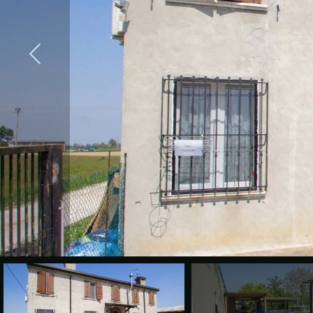
cercare
CONTATTI
Provincia
Comune
Tipologia
-
multiscelta
Qualsiasi
Residenziali