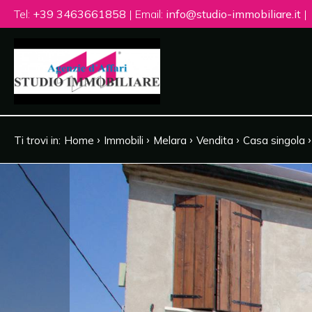
Tel:
+39 3463661858
| Email:
info@studio-immobiliare.it
|
Codice
HOME
CHI
Contratto
SIAMO
›
›
›
›
Ti trovi in:
Home
Immobili
Melara
Vendita
Casa singola
Qualsiasi
IMMOBILI
Vendita
SERVIZI
Affitto
VENDI
CON
Scegli
NOI
dove