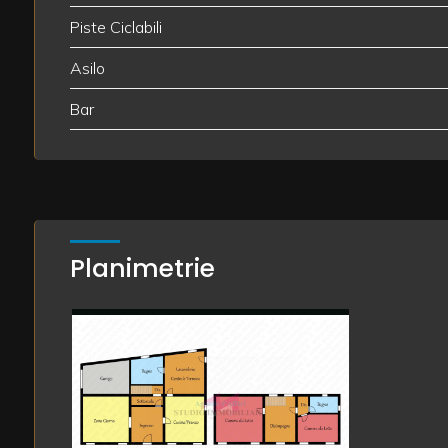
Piste Ciclabili
Giardino
Asilo
Posto auto/Box
Bar
Balcone/Terrazzo
Ascensore
Planimetrie
Arredato
Nuova costruzione
Lusso