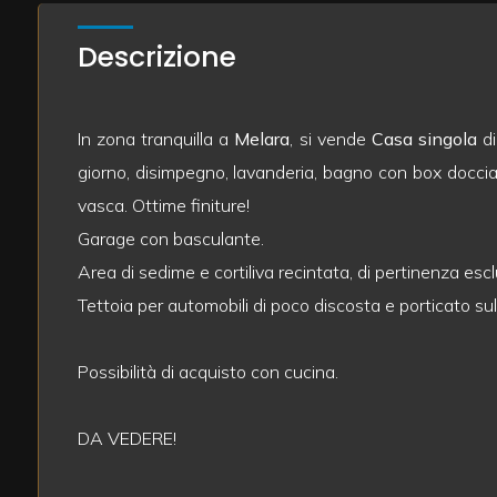
mq
Descrizione
In zona tranquilla a
Melara
, si vende
Casa singola
di
giorno, disimpegno, lavanderia, bagno con box doccia
vasca. Ottime finiture!
Locali
Garage con basculante.
minimi
Area di sedime e cortiliva recintata, di pertinenza esc
Tettoia per automobili di poco discosta e porticato sul
Qualsiasi
Possibilità di acquisto con cucina.
1
2
DA VEDERE!