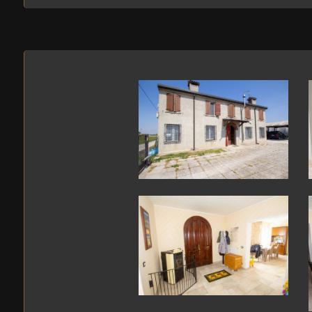
3
4
5
5+
Bagni
minimi
Qualsiasi
1
2