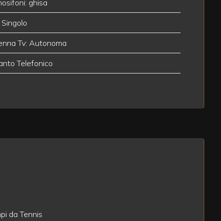
osifoni: ghisa
 Singolo
enna Tv: Autonoma
anto Telefonico
i da Tennis