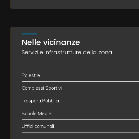
3
4
Nelle vicinanze
Servizi e infrastrutture della zona
5
5+
Palestre
Complessi Sportivi
Camere
Trasporti Pubblici
minime
Scuole Medie
Qualsiasi
Uffici comunali
1