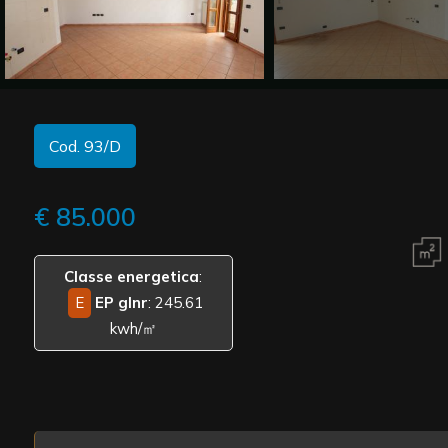
Commerciali
Industriali
Cod. 93/D
Terreni
€ 85.000
Prezzo
Classe energetica
:
E
EP glnr
: 245.61
kwh/㎡
Totale