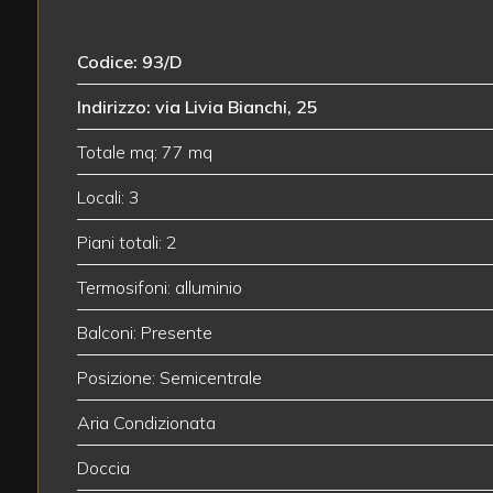
3
Codice: 93/D
4
Indirizzo: via Livia Bianchi, 25
5
Totale mq: 77 mq
5+
Locali: 3
Piani totali: 2
Bagni
Termosifoni: alluminio
minimi
Balconi: Presente
Qualsiasi
Posizione: Semicentrale
Aria Condizionata
1
Doccia
2