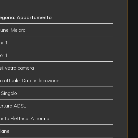
egoria: Appartamento
une: Melara
i: 1
o: 1
ssi: vetro camera
o attuale: Dato in locazione
 Singolo
ertura ADSL
anto Elettrico: A norma
iane