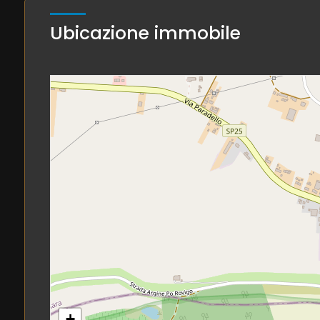
Ubicazione immobile
Giardino
Posto auto/Box
Balcone/Terrazzo
Ascensore
Arredato
Nuova costruzione
Lusso
+