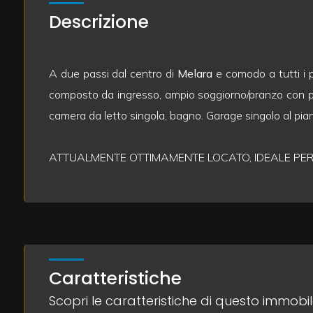
mq
Descrizione
A due passi dal centro di
Melara
e comodo a tutti i pr
composto da ingresso, ampio soggiorno/pranzo con pr
camera da letto singola, bagno. Garage singolo al pian
Locali
minimi
ATTUALMENTE OTTIMAMENTE LOCATO, IDEALE PER 
Qualsiasi
1
Caratteristiche
2
Scopri le caratteristiche di questo immobi