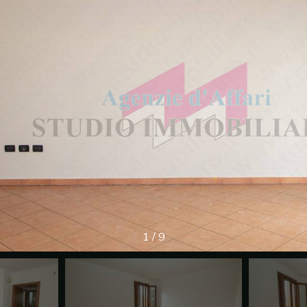
1
/
9