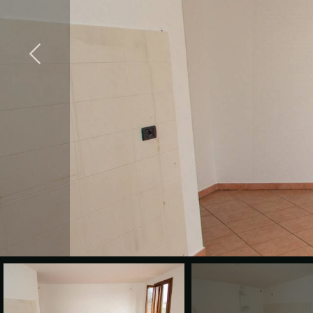
cercare
CONTATTI
Provincia
Comune
Tipologia
-
multiscelta
Qualsiasi
Residenziali