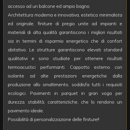
3
accesso ad un balcone ed ampio bagno.
Architettura moderna e innovativa, estetica minimalista
4
ed originale, finiture di pregio unite ad impianti e
materiali di alta qualità garantiscono i migliori risultati
5
sia in termini di risparmio energetico che di confort
abitativo. Le strutture garantiscono elevati standard
5+
qualitativi e sono studiate per ottenere risultati
termoacustici performanti. Cappotto esterno con
Bagni
isolante ad alte prestazioni energetiche dalla
minimi
produzione allo smaltimento, soddisfa tutti i requisiti
ecologici. Pavimenti in parquet in gran voga per
Qualsiasi
durezza, stabilità, caratteristiche, che lo rendono un
pavimento ideale.
1
Possibilità di personalizzazione delle finiture!!
2