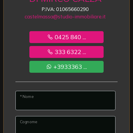
P.IVA: 01065660290
castelmassa@studio-immobiliare.it
0425 840 ...
333 6322 ...
+3933363 ...
* Nome
Cognome