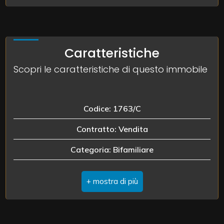
3
Caratteristiche
4
Scopri le caratteristiche di questo immobile
5
Codice: 1763/C
5+
Contratto: Vendita
Categoria: Bifamiliare
Camere
minime
Indirizzo: Via Lombardia, 55
CAP: 45030
Qualsiasi
Comune: Castelnovo Bariano
1