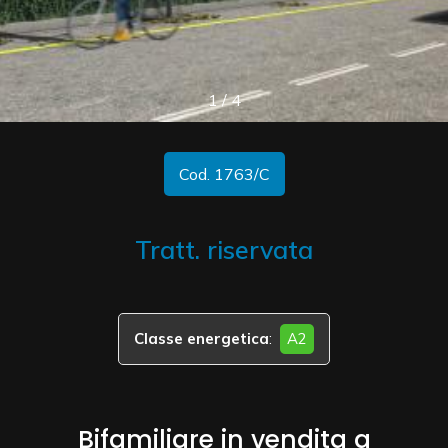
cercare
CONTATTI
Provincia
1
/
4
Comune
Cod. 1763/C
Tratt. riservata
Tipologia
-
multiscelta
Classe energetica
:
A2
Qualsiasi
Bifamiliare in vendita a
Residenziali