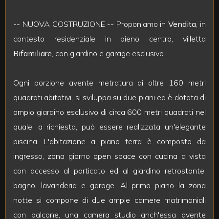
mq
-- NUOVA COSTRUZIONE -- Proponiamo in
Vendita
, in
contesto residenziale in pieno centro, villetta
Bifamiliare
, con giardino e garage esclusivo.
Ogni porzione avente metratura di oltre 160 metri
Locali
quadrati abitativi, si sviluppa su due piani ed è dotata di
minimi
ampio giardino esclusivo di circa 600 metri quadrati nel
quale, a richiesta, può essere realizzata un'elegante
Qualsiasi
piscina. L'abitazione a piano terra è composta da
ingresso, zona giorno open space con cucina a vista
1
con accesso al porticato ed al giardino retrostante,
bagno, lavanderia e garage. Al primo piano la zona
2
notte si compone di due ampie camere matrimoniali
con balcone, una camera studio anch'essa avente