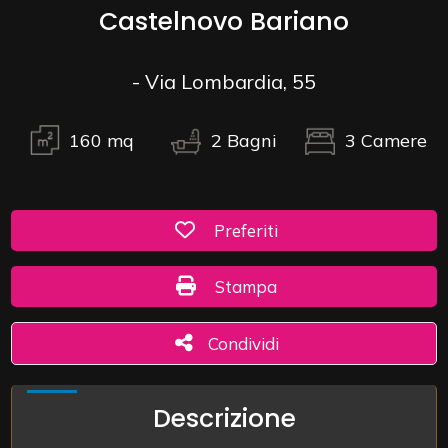
Castelnovo Bariano
Commerciali
- Via Lombardia, 55
Industriali
160
mq
2
Bagni
3
Camere
Terreni
Preferiti: Cod. 1763/C
Preferiti
Prezzo
Stampa: Cod. 1763/C
Stampa
Condividi
Condividi
Descrizione
Totale