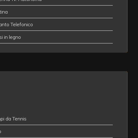
tina
anto Telefonico
si in legno
i da Tennis
o