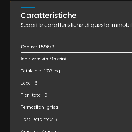
Caratteristiche
3
Scopri le caratteristiche di questo immobi
4
Codice: 1596/B
5
Indirizzo: via Mazzini
5+
Totale mq: 178 mq
Locali: 6
Camere
Piani totali: 3
minime
Termosifoni: ghisa
Qualsiasi
Posti letto max: 8
1
Arredato: Arredato