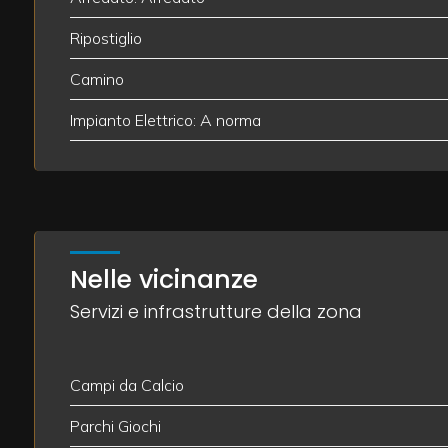
Ripostiglio
2
Camino
3
Impianto Elettrico: A norma
4
5
Nelle vicinanze
5+
Servizi e infrastrutture della zona
Altre
opzioni
Campi da Calcio
-
Parchi Giochi
multiscelta