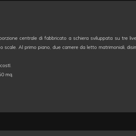
 porzione centrale di fabbricato a schiera sviluppata su tre li
o scale. Al primo piano, due camere da letto matrimoniali, di
costI.
550 mq.