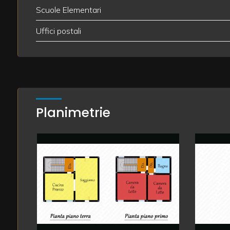
Scuole Elementari
Giardino
Uffici postali
Posto auto/Box
Balcone/Terrazzo
Planimetrie
Ascensore
Arredato
Nuova costruzione
Lusso