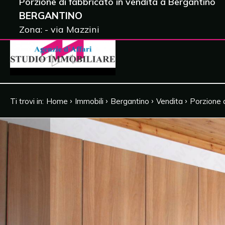
Porzione di fabbricato in vendita a Bergantino
Tel:
+39 3463661858
| Email:
info@studio-immobiliare.it
|
BERGANTINO
Codice
Zona: - via Mazzini
HOME
CHI
Contratto
SIAMO
›
›
›
›
Ti trovi in:
Home
Immobili
Bergantino
Vendita
Porzione d
Qualsiasi
IMMOBILI
Vendita
SERVIZI
Affitto
VENDI
CON
Scegli
NOI
dove