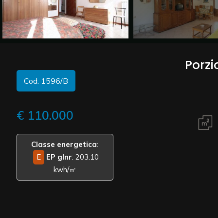
Commerciali
Vedi più foto
Industriali
Porzi
Cod. 1596/B
Terreni
€ 110.000
Prezzo
Classe energetica
:
E
EP glnr
: 203.10
kwh/㎡
Totale