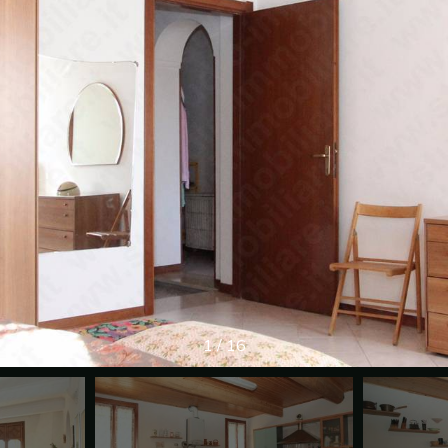
1
/
16