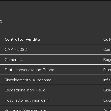
le
Contratto: Vendita
Cate
CAP: 45032
Com
Camere: 4
Bagn
Stato conservazione: Buono
Pian
Riscaldamento: Autonomo
Infi
Esposizione: nord - sud
Giar
Posti letto matrimoniali: 4
Cuci
Posizione: Semicentrale
Ant