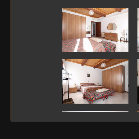
3
4
5
5+
Bagni
minimi
Qualsiasi
1
2