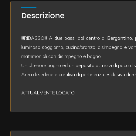
mq
Descrizione
!!!RIBASSO!!! A due passi dal centro di
Bergantino
,
luminoso soggiorno, cucina/pranzo, disimpegno e van
matrimoniali con disimpegno e bagno.
Locali
Un ulteriore bagno ed un deposito attrezzi di poco dis
minimi
Area di sedime e cortiliva di pertinenza esclusiva di 
Qualsiasi
ATTUALMENTE LOCATO
1
2