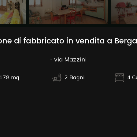
one di fabbricato in vendita a Berg
- via Mazzini
178
mq
2
Bagni
4
C