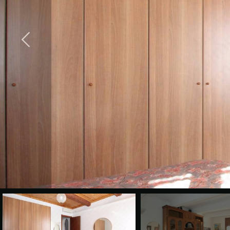
cercare
CONTATTI
Provincia
Comune
Tipologia
-
multiscelta
Qualsiasi
Residenziali