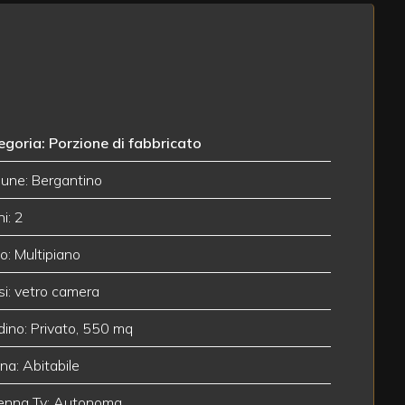
goria: Porzione di fabbricato
une: Bergantino
i: 2
o: Multipiano
ssi: vetro camera
dino: Privato, 550 mq
na: Abitabile
enna Tv: Autonoma