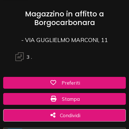
Magazzino in affitto a
Commerciali
Borgocarbonara
Industriali
- VIA GUGLIELMO MARCONI, 11
Terreni
3
.
Prezzo
Preferiti: Cod. 2444/C
Preferiti
Stampa: Cod. 2444/C
Stampa
Condividi
Condividi
Totale