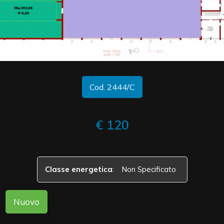
cercare
CONTATTI
Provincia
1
/
2
Comune
Cod. 2444/C
€ 120
Tipologia
-
multiscelta
Classe energetica
:
Non Specificato
Qualsiasi
Nuovo
Residenziali