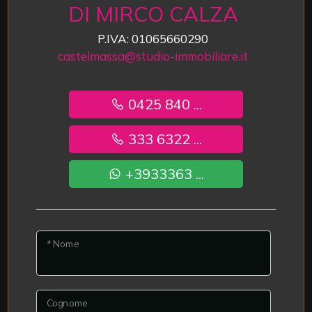
DI MIRCO CALZA
P.IVA: 01065660290
castelmassa@studio-immobiliare.it
0425 840 ...
333 6322 ...
+3933363 ...
* Nome
Cognome