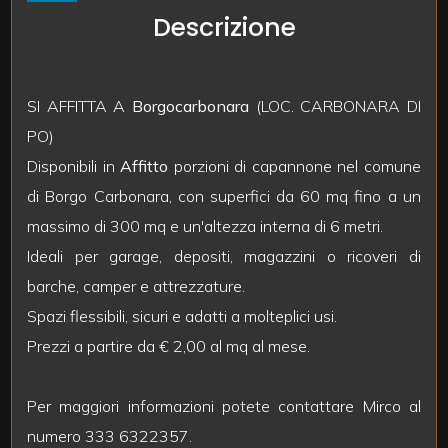
mq
Descrizione
SI AFFITTA A
Borgocarbonara
(LOC. CARBONARA DI
PO)
Disponibili in
Affitto
porzioni di capannone nel comune
Locali
di Borgo Carbonara, con superfici da 60 mq fino a un
minimi
massimo di 300 mq e un'altezza interna di 6 metri.
Ideali per garage, depositi, magazzini o ricoveri di
Qualsiasi
barche, camper e attrezzature.
Spazi flessibili, sicuri e adatti a molteplici usi.
1
Prezzi a partire da € 2,00 al mq al mese.
2
Per maggiori informazioni potete contattare Mirco al
numero 333 6322357.