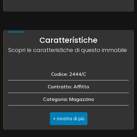
3
4
5
Caratteristiche
Scopri le caratteristiche di questo immobile
5+
Codice: 2444/C
Bagni
minimi
Contratto: Affitto
Categoria: Magazzino
Qualsiasi
Indirizzo: VIA GUGLIELMO MARCONI, 11
1
Comune: Borgocarbonara
Totale mq: 3.300 mq
2