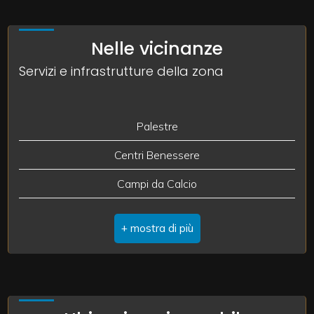
Locali: 11
3
Nelle vicinanze
Stato conservazione: Buono
Servizi e infrastrutture della zona
4
5
Palestre
Centri Benessere
5+
Campi da Calcio
Camere
Complessi Sportivi
minime
Campi da Tennis
Qualsiasi
Piste Ciclabili
Parchi Giochi
1