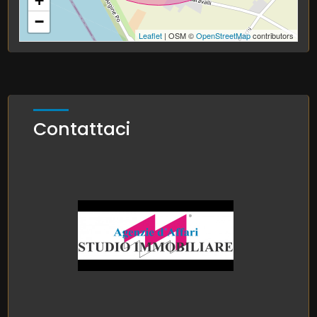
+
−
Leaflet
| OSM ©
OpenStreetMap
contributors
Contattaci