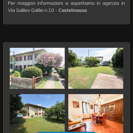
3
Per maggiori informazioni vi aspettiamo in agenzia in
Via Galileo Galilei n.10 -
Castelmassa
.
4
5
5+
Bagni
minimi
Qualsiasi
1
2