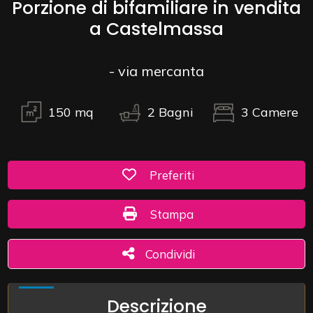
Porzione di bifamiliare in vendita
a Castelmassa
Commerciali
- via mercanta
Industriali
150
mq
2
Bagni
3
Camere
Terreni
Prezzo
Preferiti: Cod. 73/T
Preferiti
Stampa: Cod. 73/T
Stampa
Condividi
Condividi
Totale
Descrizione