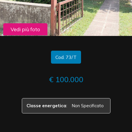
cercare
CONTATTI
Provincia
Vedi più foto
1
/
13
Comune
Cod. 73/T
€ 100.000
Tipologia
-
multiscelta
Classe energetica
:
Non Specificato
Qualsiasi
Residenziali