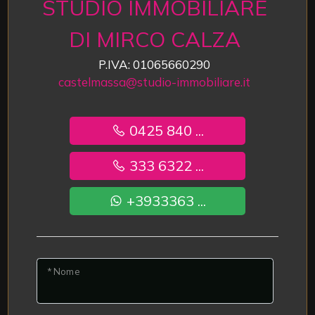
STUDIO IMMOBILIARE
DI MIRCO CALZA
P.IVA: 01065660290
castelmassa@studio-immobiliare.it
0425 840 ...
333 6322 ...
+3933363 ...
* Nome