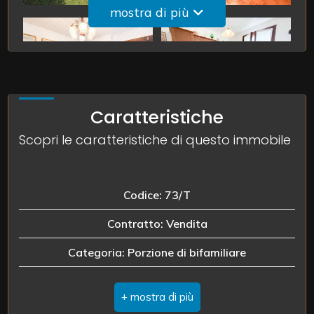
mostra di più
3
4
Caratteristiche
5
Scopri le caratteristiche di questo immobile
5+
Codice: 73/T
Camere
Contratto: Vendita
minime
Categoria: Porzione di bifamiliare
Qualsiasi
Indirizzo: via mercanta
Comune: Castelmassa
1