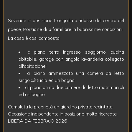
mq
Si vende in posizione tranquilla a ridosso del centro del
paese,
Porzione di bifamiliare
in buonissime condizioni.
La casa è cosi composta:
a piano terra ingresso, soggiorno, cucina
Locali
abitabile, garage con angolo lavanderia collegato
minimi
all'abitazione;
al piano ammezzato una camera da letto
singola/studio ed un bagno;
Qualsiasi
al piano primo due camere da letto matrimoniali
ed un bagno.
1
Completa la proprietà un giardino privato recintato.
Occasione indipendente in posizione molto ricercata.
2
LIBERA DA FEBBRAIO 2026