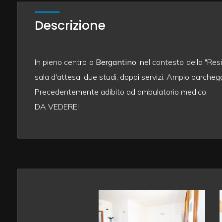
mq
Descrizione
In pieno centro a
Bergantino
, nel contesto della "Re
sala d'attesa, due studi, doppi servizi. Ampio parcheg
Precedentemente adibito ad ambulatorio medico.
Locali
DA VEDERE!
minimi
Qualsiasi
1
2