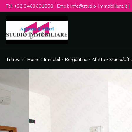
Tel:
+39 3463661858
| Email:
info@studio-immobiliare.it
|
Codice
HOME
CHI
Contratto
SIAMO
›
›
›
›
Ti trovi in:
Home
Immobili
Bergantino
Affitto
Studio/Uffi
Qualsiasi
IMMOBILI
Vendita
SERVIZI
Affitto
VENDI
CON
Scegli
NOI
dove