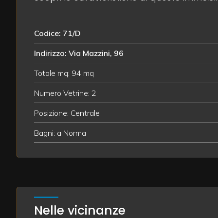
3
Codice: 71/D
Indirizzo: Via Mazzini, 96
4
Totale mq: 94 mq
5
Numero Vetrine: 2
5+
Posizione: Centrale
Bagni: a Norma
Camere
minime
Qualsiasi
Nelle vicinanze
1