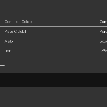
Campi da Calcio
Comp
Piste Ciclabili
Parc
Asilo
Scuo
Bar
Uffi