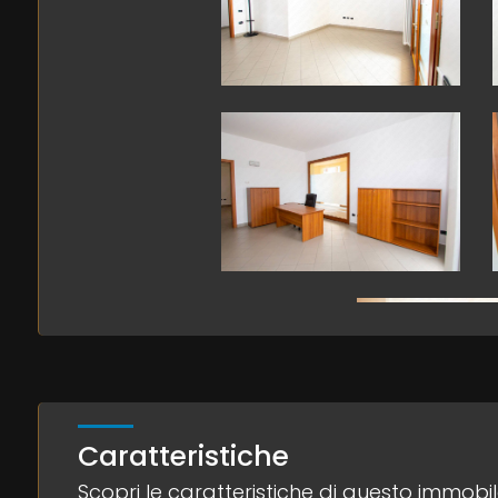
3
4
5
5+
Bagni
minimi
Qualsiasi
1
Caratteristiche
Scopri le caratteristiche di questo immobi
2