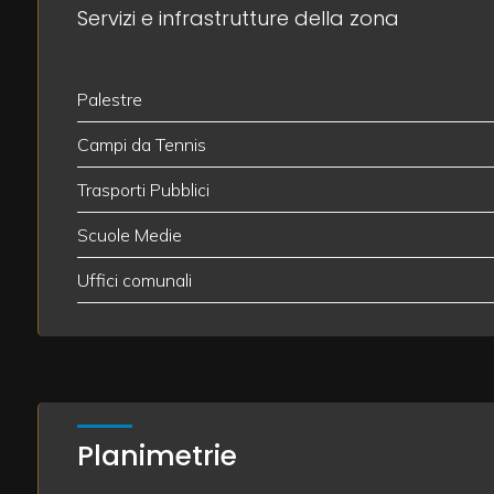
Servizi e infrastrutture della zona
2
Palestre
3
Campi da Tennis
4
Trasporti Pubblici
Scuole Medie
5
Uffici comunali
5+
Altre
opzioni
Planimetrie
-
multiscelta