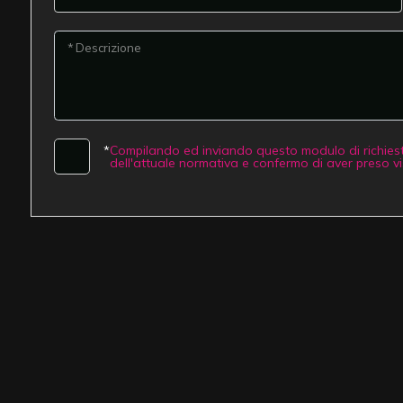
mq
* Descrizione
*
Compilando ed inviando questo modulo di richiesta,
dell'attuale normativa e confermo di aver preso vis
Locali
minimi
Qualsiasi
1
2