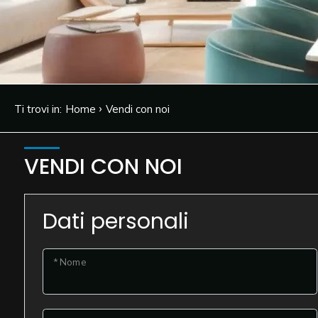
cercare
CONTATTI
Provincia
Comune
›
Ti trovi in:
Home
Vendi con noi
VENDI CON NOI
Tipologia
Dati personali
-
multiscelta
* Nome
Qualsiasi
Residenziali