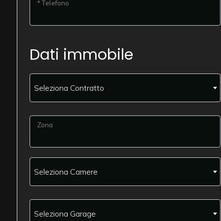
* Telefono
Commerciali
Dati immobile
Industriali
Terreni
Seleziona Contratto
Prezzo
Zona
Seleziona Camere
Totale
Seleziona Garage