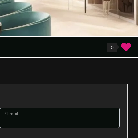
0
* Email