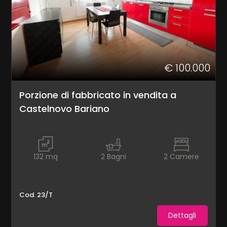
cercare
CONTATTI
Rovigo
Castelnovo Bariano
€ 100.000
Porzione di fabbricato in vendita a
Castelnovo Bariano
Tipologia
-
132
mq
2
Bagni
2
Camere
multiscelta
Qualsiasi
Cod. 23/T
Dettagli
Residenziali