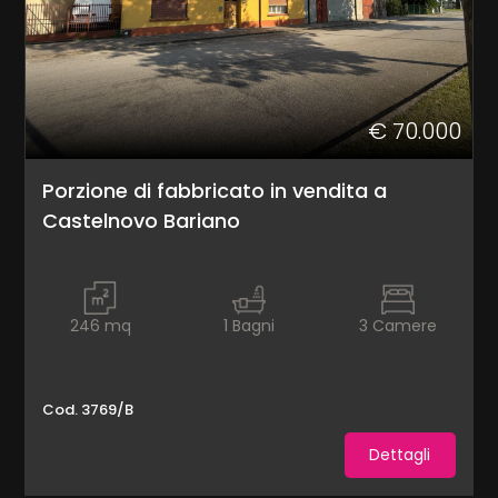
3
4
€ 70.000
5
Porzione di fabbricato in vendita a
5+
Castelnovo Bariano
Bagni
minimi
246
mq
1
Bagni
3
Camere
Qualsiasi
Cod. 3769/B
1
Dettagli
2