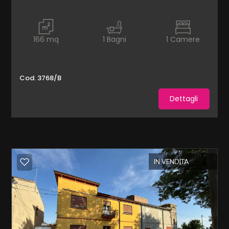
mq
166
mq
1
Bagni
1
Camere
Cod. 3768/B
Dettagli
Locali
minimi
Qualsiasi
IN VENDITA
1
2