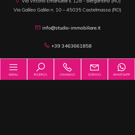
Via Vittorio Emanuele II, 128 - Bergantino (RO)
Via Galileo Galilei n. 10 – 45035 Castelmassa (RO)
info@studio-immobiliare.it
+39 3463661858
P.IVA 00691310296
MENU
RICERCA
CHIAMACI
SCRIVICI
WHATSAPP
Cerca per codice
CERCA