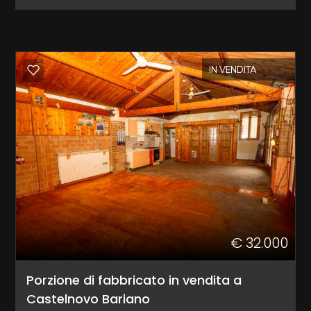
Commerciali
IN VENDITA
Industriali
Terreni
Prezzo
€ 32.000
Porzione di fabbricato in vendita a
Castelnovo Bariano
Totale