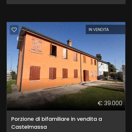
Commerciali
IN VENDITA
Industriali
Terreni
Prezzo
€ 39.000
Porzione di bifamiliare in vendita a
Castelmassa
Totale