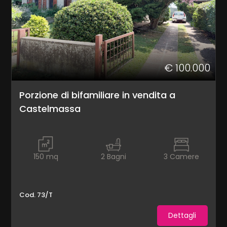
cercare
CONTATTI
Rovigo
Castelmassa
€ 100.000
Porzione di bifamiliare in vendita a
Castelmassa
Tipologia
-
150
mq
2
Bagni
3
Camere
multiscelta
Qualsiasi
Cod. 73/T
Dettagli
Residenziali