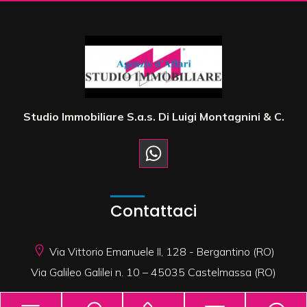
2
3
4
Studio Immobiliare S.a.s. Di Luigi Montagnini & C.
5
5+
Contattaci
Altre
Via Vittorio Emanuele II, 128 - Bergantino (RO)
opzioni
Via Galileo Galilei n. 10 – 45035 Castelmassa (RO)
-
multiscelta