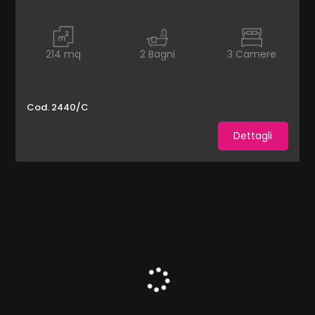
mq
214
mq
2
Bagni
3
Camere
Cod. 2440/C
Dettagli
Locali
minimi
Qualsiasi
1
2