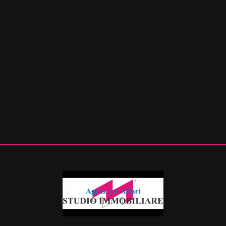
mq
Locali
minimi
Qualsiasi
1
2