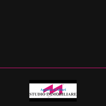
mq
Locali
minimi
Qualsiasi
1
2